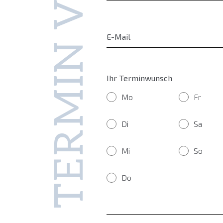
Ihr Terminwunsch
Mo
Fr
Di
Sa
Mi
So
Do