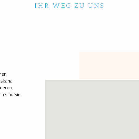
IHR WEG ZU UNS
chen
oskana-
nderen,
n sind Sie